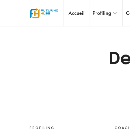
Accueil
Profiling
C
Embracing perspectives & Shaping Change
De
PROFILING
COAC