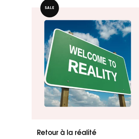
initial
actuel
était :
est :
SALE
د.ت 120,000.
د.ت 180,000.
Retour à la réalité