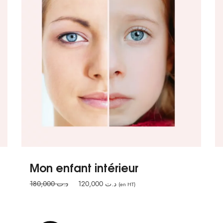
Mon enfant intérieur
Le
Le
180,000
د.ت
120,000
د.ت
(en HT)
prix
prix
initial
actuel
était :
est :