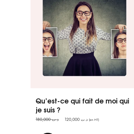
Qu’est-ce qui fait de moi qui
je suis ?
Le
Le
180,000
د.ت
120,000
د.ت
(en HT)
prix
prix