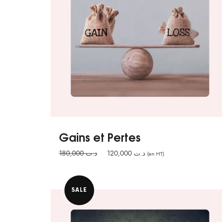
Gains et Pertes
Le
Le
180,000
د.ت
120,000
د.ت
(en HT)
prix
prix
initial
actuel
était :
est :
SALE
د.ت 120,000.
د.ت 180,000.