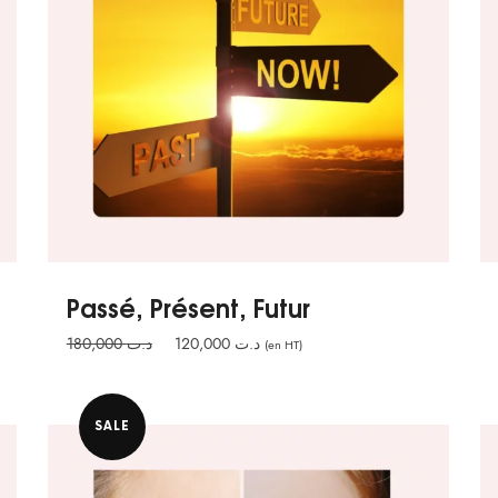
Passé, Présent, Futur
Le
Le
180,000
د.ت
120,000
د.ت
(en HT)
prix
prix
initial
actuel
était :
est :
SALE
د.ت 120,000.
د.ت 180,000.