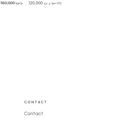
Le
Le
180,000
د.ت
120,000
د.ت
(en HT)
prix
prix
initial
actuel
était :
est :
د.ت 120,000.
د.ت 180,000.
CONTACT
Contact