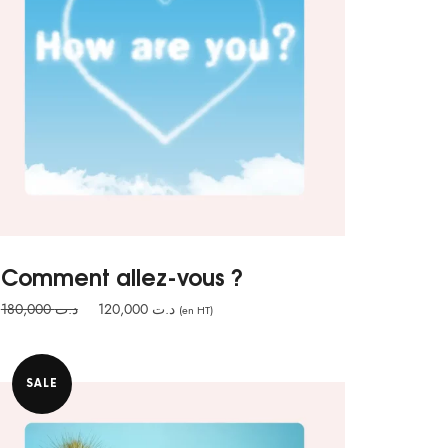
Comment allez-vous ?
Le
Le
180,000
د.ت
120,000
د.ت
(en HT)
prix
prix
initial
actuel
était :
est :
SALE
د.ت 120,000.
د.ت 180,000.