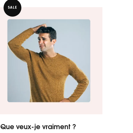
د.ت 120,000.
د.ت 180,000.
SALE
Que veux-je vraiment ?