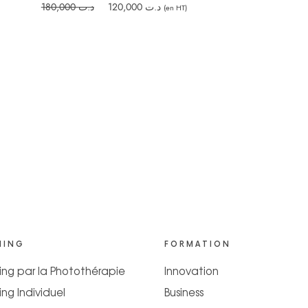
Le
Le
180,000
د.ت
120,000
د.ت
(en HT)
prix
prix
initial
actuel
était :
est :
د.ت 120,000.
د.ت 180,000.
HING
FORMATION
ng par la Photothérapie
Innovation
ng Individuel
Business