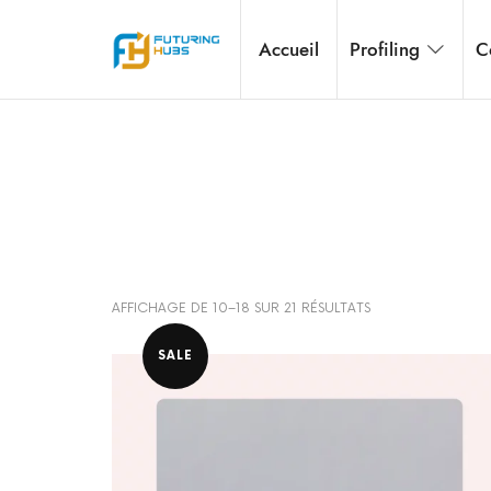
Futuring Hubs
Accueil
Profiling
C
Embracing perspectives & Shaping Change
AFFICHAGE DE 10–18 SUR 21 RÉSULTATS
SALE