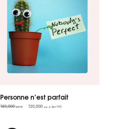
Personne n’est parfait
Le
Le
180,000
د.ت
120,000
د.ت
(en HT)
prix
prix
initial
actuel
était :
est :